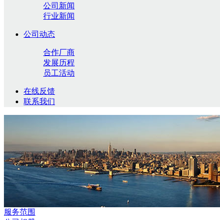
公司新闻
行业新闻
公司动态
合作厂商
发展历程
员工活动
在线反馈
联系我们
服务范围