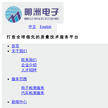
中文
English
打 造 全 球 领 先 的 质 量 技 术 服 务 平 台
首页
关于我们
联系我们
企业介绍
人才招聘
服务范围
电子检测服务
汽车检测服务
新闻中心