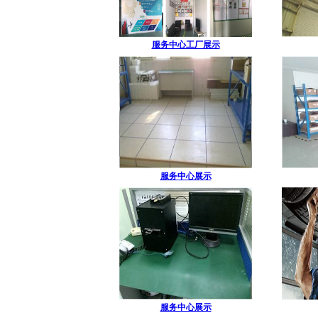
服务中心工厂展示
服务中心展示
服务中心展示