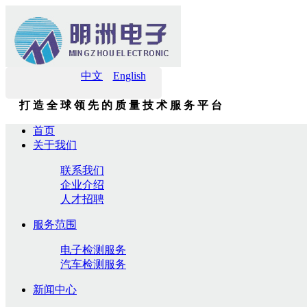
中文
English
打 造 全 球 领 先 的 质 量 技 术 服 务 平 台
首页
关于我们
联系我们
企业介绍
人才招聘
服务范围
电子检测服务
汽车检测服务
新闻中心